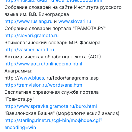
http://ihtik.lib.ruAib_ru_edu_21dec2006.html
Собрание словарей на сайте Института русского
языка им. В.В. Виноградова
http://www.ruslang.ru
и
www.slovari.ru
Собрание словарей портала "ГРАМОТА.РУ"
http://slovari.gramota.ru
Этимологический словарь M.P. Фасмера
http://vasmer.narod.ru
Автоматическая обработка текста (АОТ)
http://www.aot.ru/onlinedemo.html
Анаграммы:
http ://
www.blues
. ru/fedor/anagrams .asp
http://tramvision.ru/words/ana.htm
Бесплатная справочная служба портала
"Грамота.ру"
http://www.spravka.gramota.ru/buro.html
"Вавилонская Башня" (морфологический анализ)
http://starling.rinet.ru/cgi-bin/moфhque.cgi?
encoding=win