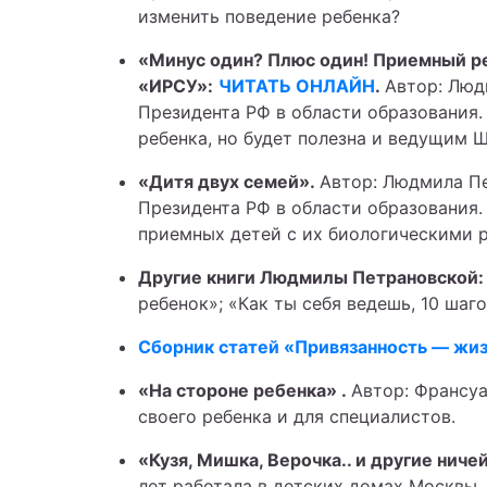
изменить поведение ребенка?
«Минус один? Плюс один! Приемный ре
«ИРСУ»:
ЧИТАТЬ ОНЛАЙН
.
Автор: Люд
Президента РФ в области образования
ребенка, но будет полезна и ведущим 
«Дитя двух семей».
Автор: Людмила Пе
Президента РФ в области образования
приемных детей с их биологическими р
Другие книги Людмилы Петрановской
ребенок»; «Как ты себя ведешь, 10 шаг
Сборник статей «Привязанность — жизн
«На стороне ребенка» .
Автор: Франсуа
своего ребенка и для специалистов.
«Кузя, Мишка, Верочка.. и другие нич
лет работала в детских домах Москвы,