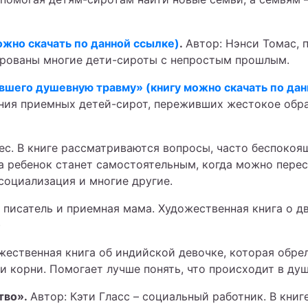
ожно скачать по данной ссылке)
.
Автор: Нэнси Томас, 
рованы многие дети-сироты с непростым прошлым.
шего душевную травму» (книгу можно скачать по дан
ания приемных детей-сирот, переживших жестокое обр
ес. В книге рассматриваются вопросы, часто беспокоя
да ребенок станет самостоятельным, когда можно пере
 социализация и многие другие.
 писатель и приемная мама. Художественная книга о д
)
жественная книга об индийской девочке, которая обрел
и корни. Помогает лучше понять, что происходит в ду
тво».
Автор: Кэти Гласс – социальный работник. В кни