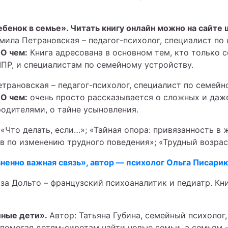
бенок в семье». Читать книгу онлайн можно на сайт
мила Петрановская – педагог-психолог, специалист по
.
О чем:
Книга адресована в основном тем, кто только 
ШПР, и специалистам по семейному устройству.
трановская – педагог-психолог, специалист по семейн
.
О чем:
очень просто рассказывается о сложных и даже
одителями, о тайне усыновления.
:
«Что делать, если…»; «Тайная опора: привязанность в
ов по изменению трудного поведения»; «Трудный возрас
енно важная связь», автор — психолог Ольга Писарик
за Дольто – французский психоаналитик и педиатр. Кни
ейные дети».
Автор: Татьяна Губина, семейный психолог
 помогая детям-сиротам найти новые семьи, а семьям —