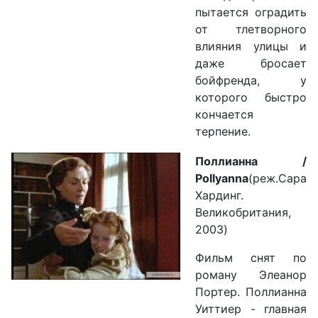
пытается оградить
от тлетворного
влияния улицы и
даже бросает
бойфренда, у
которого быстро
кончается
терпение.
Поллианна /
Pollyanna
(реж.Сара
Хардинг.
Великобритания,
2003)
Фильм снят по
роману Элеанор
Портер. Поллианна
Уиттиер - главная