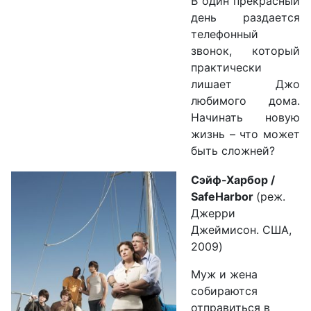
В один прекрасный
день раздается
телефонный
звонок, который
практически
лишает Джо
любимого дома.
Начинать новую
жизнь – что может
быть сложней?
Сэйф-Харбор /
SafeHarbor
(реж.
Джерри
Джеймисон. США,
2009)
Муж и жена
собираются
отправиться в