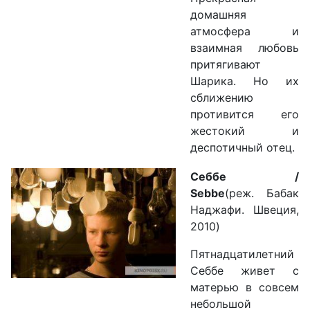
домашняя
атмосфера и
взаимная любовь
притягивают
Шарика. Но их
сближению
противится его
жестокий и
деспотичный отец.
Себбе /
Sebbe
(реж. Бабак
Наджафи. Швеция,
2010)
Пятнадцатилетний
Себбе живет с
матерью в совсем
небольшой