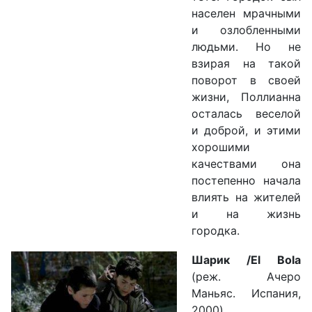
населен мрачными
и озлобленными
людьми. Но не
взирая на такой
поворот в своей
жизни, Поллианна
осталась веселой
и доброй, и этими
хорошими
качествами она
постепенно начала
влиять на жителей
и на жизнь
городка.
Шарик /El Bola
(реж. Ачеро
Маньяс. Испания,
2000)